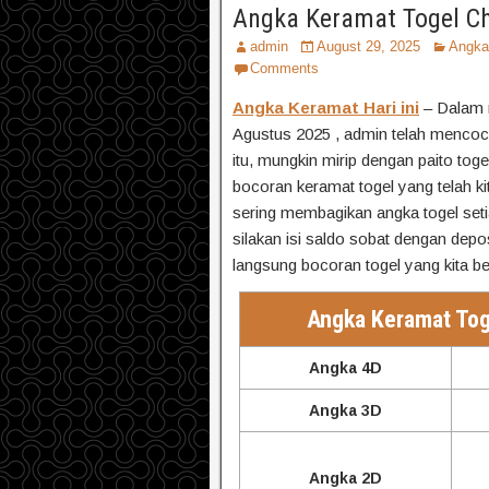
Angka Keramat Togel C
admin
August 29, 2025
Angka
Comments
Angka Keramat Hari ini
– Dalam 
Agustus 2025 , admin telah mencoc
itu, mungkin mirip dengan paito t
bocoran keramat togel yang telah ki
sering membagikan angka togel set
silakan isi saldo sobat dengan depo
langsung bocoran togel yang kita beri
Angka Keramat Tog
Angka 4D
Angka 3D
Angka 2D