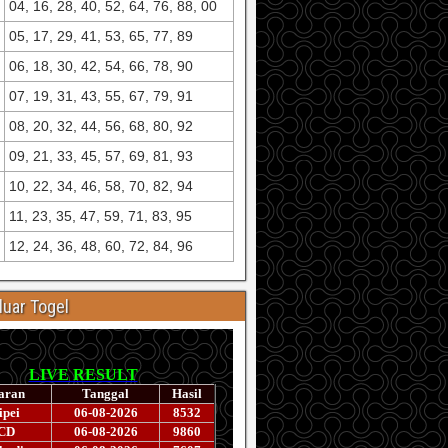
04, 16, 28, 40, 52, 64, 76, 88, 00
05, 17, 29, 41, 53, 65, 77, 89
06, 18, 30, 42, 54, 66, 78, 90
07, 19, 31, 43, 55, 67, 79, 91
08, 20, 32, 44, 56, 68, 80, 92
09, 21, 33, 45, 57, 69, 81, 93
10, 22, 34, 46, 58, 70, 82, 94
11, 23, 35, 47, 59, 71, 83, 95
12, 24, 36, 48, 60, 72, 84, 96
luar Togel