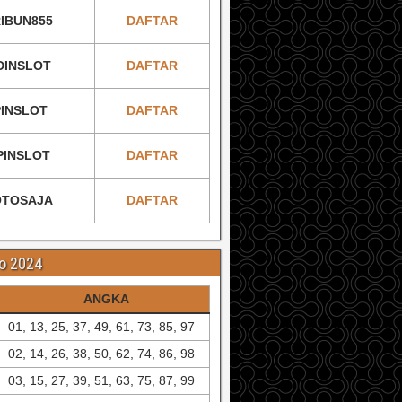
IBUN855
DAFTAR
DINSLOT
DAFTAR
PINSLOT
DAFTAR
PINSLOT
DAFTAR
OTOSAJA
DAFTAR
io 2024
ANGKA
01, 13, 25, 37, 49, 61, 73, 85, 97
02, 14, 26, 38, 50, 62, 74, 86, 98
03, 15, 27, 39, 51, 63, 75, 87, 99