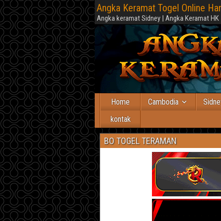
Angka Keramat Togel Online Hari
Angka keramat Sidney | Angka Keramat HK 
Home
Cambodia
Sidne
kontak
BO TOGEL TERAMAN