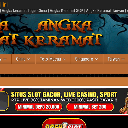
 ini
| Angka keramat Togel China | Angka Keramat SGP | Angka Keramat Taiwan |
y
China
Toto Macau
Singapore
Taiwan