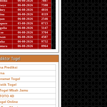
diktor Togel
a Prediksi
rna
ramat Togel
stik Togel
 Togel Mbah Jamu
 TOTO 4D
ogel Online