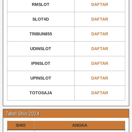
RMSLOT
DAFTAR
SLOT4D
DAFTAR
TRIBUN855
DAFTAR
UDINSLOT
DAFTAR
IPINSLOT
DAFTAR
UPINSLOT
DAFTAR
TOTOSAJA
DAFTAR
Tabel Shio 2024
SHIO
ANGKA