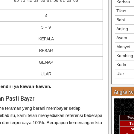
85*73*42*59*80*92*50*81*29*66
Kerbau
Tikus
4
Babi
5 – 9
Anjing
Ayam
KEPALA
Monyet
BESAR
Kambing
GENAP
Kuda
Ular
ULAR
endiri ya kawan-kawan.
Angka Ke
n Pasti Bayar
ine teraman yang berani membayar setiap
bab itu, kami telah menyediakan referensi beberapa
man dan terpercaya 100%. Berapapun kemenangan kita