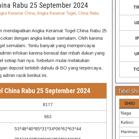
hina Rabu 25 September 2024
TR
gka Keramat China
,
Angka Keramat Togel
,
China Rabu
U
m mendapatkan Angka Keramat Togel China Rabu 25
ocokan dengan angka keluar semalam. Oleh karena
I
togel semalam. Tentu banyak yang mempercayai
admin infokan karena berasal dari mbah dukun yang
U
 setiap hari nya. Sebelum mulai melakukan
engan deposit terlebih dahulu di BO yang terpercaya.
T
admin racik berikut ini.
l China Rabu 25 September 2024
Tabel Sh
SHIO
8177
Naga
963
Kelinci
53*48*40*85*31*34*06*62*63*44
Harimau