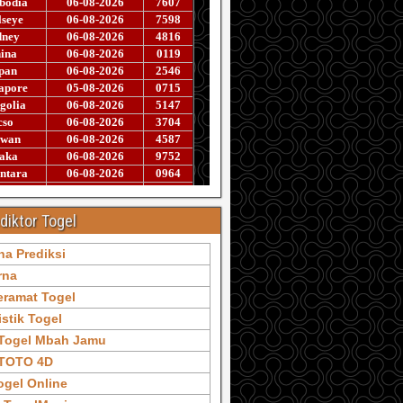
diktor Togel
a Prediksi
rna
ramat Togel
stik Togel
 Togel Mbah Jamu
 TOTO 4D
ogel Online