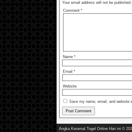
Your email address will not be published.
Comment
*
Name
*
Email
*
Website
Save my name, email, and website in
Angka Keramat Togel Online Hari ini © 20