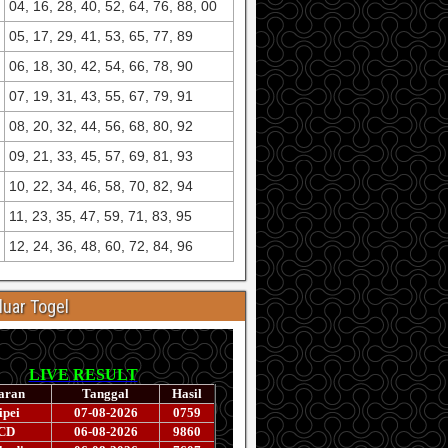
04, 16, 28, 40, 52, 64, 76, 88, 00
05, 17, 29, 41, 53, 65, 77, 89
06, 18, 30, 42, 54, 66, 78, 90
07, 19, 31, 43, 55, 67, 79, 91
08, 20, 32, 44, 56, 68, 80, 92
09, 21, 33, 45, 57, 69, 81, 93
10, 22, 34, 46, 58, 70, 82, 94
11, 23, 35, 47, 59, 71, 83, 95
12, 24, 36, 48, 60, 72, 84, 96
luar Togel