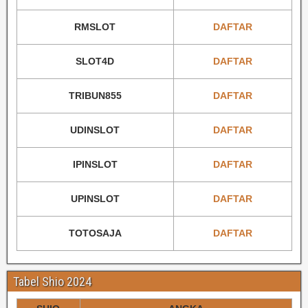
RMSLOT
DAFTAR
SLOT4D
DAFTAR
TRIBUN855
DAFTAR
UDINSLOT
DAFTAR
IPINSLOT
DAFTAR
UPINSLOT
DAFTAR
TOTOSAJA
DAFTAR
Tabel Shio 2024