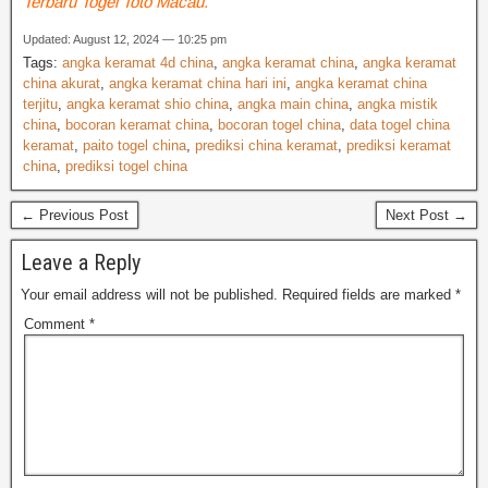
Terbaru Togel Toto Macau.
Updated: August 12, 2024 — 10:25 pm
Tags:
angka keramat 4d china
,
angka keramat china
,
angka keramat
china akurat
,
angka keramat china hari ini
,
angka keramat china
terjitu
,
angka keramat shio china
,
angka main china
,
angka mistik
china
,
bocoran keramat china
,
bocoran togel china
,
data togel china
keramat
,
paito togel china
,
prediksi china keramat
,
prediksi keramat
china
,
prediksi togel china
← Previous Post
Next Post →
Leave a Reply
Your email address will not be published.
Required fields are marked
*
Comment
*