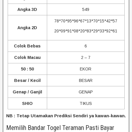
Angka 3D
549
78*70*95*96*67*13*70*15*42*57
Angka 2D
20*09*91*08*20*83*29*33*92*61
Colok Bebas
6
Colok Macau
2 – 7
50 : 50
EKOR
Besar / Kecil
BESAR
Genap / Ganjil
GENAP
SHIO
TIKUS
NB : Tetap Utamakan Prediksi Sendiri ya kawan-kawan.
Memilih Bandar Togel Teraman Pasti Bayar