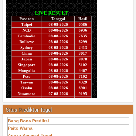
Situs Prediktor Togel
Bang Bona Prediksi
Paito Warna
Angka Keramat Togel