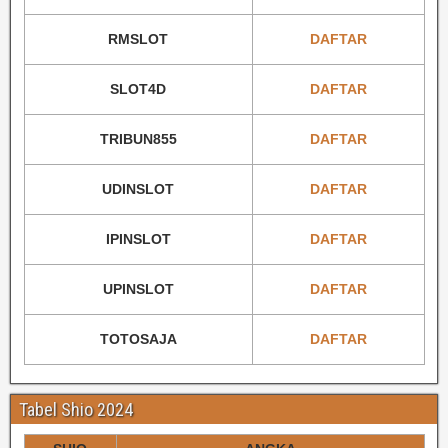
RMSLOT
DAFTAR
SLOT4D
DAFTAR
TRIBUN855
DAFTAR
UDINSLOT
DAFTAR
IPINSLOT
DAFTAR
UPINSLOT
DAFTAR
TOTOSAJA
DAFTAR
Tabel Shio 2024