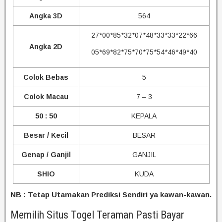
Angka 3D
564
27*00*85*32*07*48*33*33*22*66
Angka 2D
05*69*82*75*70*75*54*46*49*40
Colok Bebas
5
Colok Macau
7 – 3
50 : 50
KEPALA
Besar / Kecil
BESAR
Genap / Ganjil
GANJIL
SHIO
KUDA
NB : Tetap Utamakan Prediksi Sendiri ya kawan-kawan.
Memilih Situs Togel Teraman Pasti Bayar