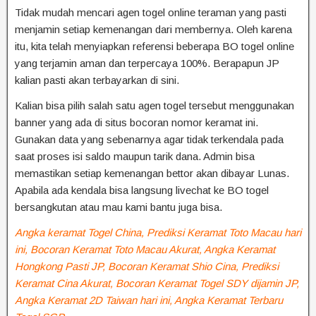
Tidak mudah mencari agen togel online teraman yang pasti
menjamin setiap kemenangan dari membernya. Oleh karena
itu, kita telah menyiapkan referensi beberapa BO togel online
yang terjamin aman dan terpercaya 100%. Berapapun JP
kalian pasti akan terbayarkan di sini.
Kalian bisa pilih salah satu agen togel tersebut menggunakan
banner yang ada di situs bocoran nomor keramat ini.
Gunakan data yang sebenarnya agar tidak terkendala pada
saat proses isi saldo maupun tarik dana. Admin bisa
memastikan setiap kemenangan bettor akan dibayar Lunas.
Apabila ada kendala bisa langsung livechat ke BO togel
bersangkutan atau mau kami bantu juga bisa.
Angka keramat Togel China, Prediksi Keramat Toto Macau hari
ini, Bocoran Keramat Toto Macau Akurat, Angka Keramat
Hongkong Pasti JP, Bocoran Keramat Shio Cina, Prediksi
Keramat Cina Akurat, Bocoran Keramat Togel SDY dijamin JP,
Angka Keramat 2D Taiwan hari ini, Angka Keramat Terbaru