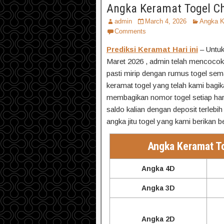
Angka Keramat Togel C
admin
March 4, 2026
Angka K
Comments
Prediksi Keramat Hari ini
– Untuk
Maret 2026 , admin telah mencocok
pasti mirip dengan rumus togel se
keramat togel yang telah kami bagi
membagikan nomor togel setiap hari
saldo kalian dengan deposit terlebi
angka jitu togel yang kami berikan ber
Angka Keramat T
Angka 4D
Angka 3D
Angka 2D