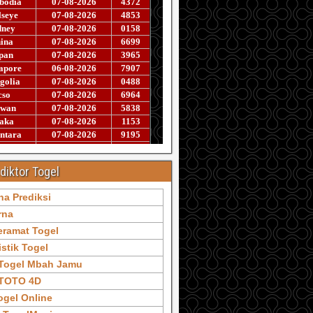
diktor Togel
a Prediksi
rna
ramat Togel
stik Togel
 Togel Mbah Jamu
 TOTO 4D
ogel Online