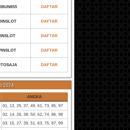
IBUN855
DAFTAR
DINSLOT
DAFTAR
PINSLOT
DAFTAR
PINSLOT
DAFTAR
OTOSAJA
DAFTAR
io 2024
ANGKA
01, 13, 25, 37, 49, 61, 73, 85, 97
02, 14, 26, 38, 50, 62, 74, 86, 98
03, 15, 27, 39, 51, 63, 75, 87, 99