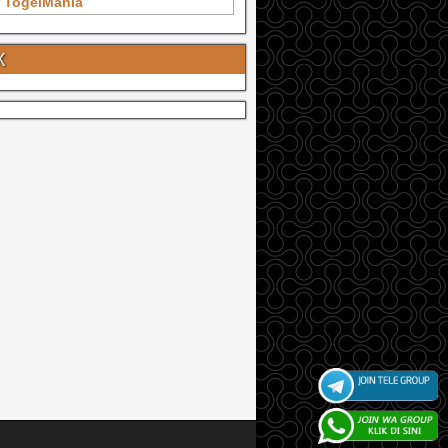
r TogelMania
K