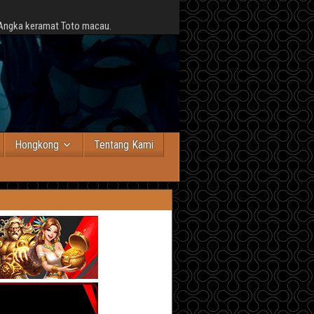
 Angka keramat Toto macau.
Hongkong
Tentang Kami