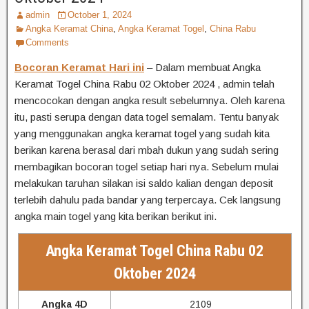
admin
October 1, 2024
Angka Keramat China
,
Angka Keramat Togel
,
China Rabu
Comments
Bocoran Keramat Hari ini
– Dalam membuat Angka
Keramat Togel China Rabu 02 Oktober 2024 , admin telah
mencocokan dengan angka result sebelumnya. Oleh karena
itu, pasti serupa dengan data togel semalam. Tentu banyak
yang menggunakan angka keramat togel yang sudah kita
berikan karena berasal dari mbah dukun yang sudah sering
membagikan bocoran togel setiap hari nya. Sebelum mulai
melakukan taruhan silakan isi saldo kalian dengan deposit
terlebih dahulu pada bandar yang terpercaya. Cek langsung
angka main togel yang kita berikan berikut ini.
Angka Keramat Togel China Rabu 02
Oktober 2024
Angka 4D
2109