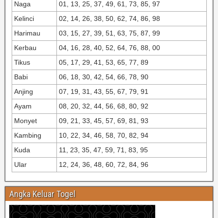
Naga
01, 13, 25, 37, 49, 61, 73, 85, 97
Kelinci
02, 14, 26, 38, 50, 62, 74, 86, 98
Harimau
03, 15, 27, 39, 51, 63, 75, 87, 99
Kerbau
04, 16, 28, 40, 52, 64, 76, 88, 00
Tikus
05, 17, 29, 41, 53, 65, 77, 89
Babi
06, 18, 30, 42, 54, 66, 78, 90
Anjing
07, 19, 31, 43, 55, 67, 79, 91
Ayam
08, 20, 32, 44, 56, 68, 80, 92
Monyet
09, 21, 33, 45, 57, 69, 81, 93
Kambing
10, 22, 34, 46, 58, 70, 82, 94
Kuda
11, 23, 35, 47, 59, 71, 83, 95
Ular
12, 24, 36, 48, 60, 72, 84, 96
Angka Keluar Togel