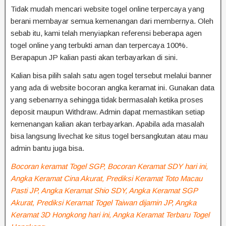
Tidak mudah mencari website togel online terpercaya yang
berani membayar semua kemenangan dari membernya. Oleh
sebab itu, kami telah menyiapkan referensi beberapa agen
togel online yang terbukti aman dan terpercaya 100%.
Berapapun JP kalian pasti akan terbayarkan di sini.
Kalian bisa pilih salah satu agen togel tersebut melalui banner
yang ada di website bocoran angka keramat ini. Gunakan data
yang sebenarnya sehingga tidak bermasalah ketika proses
deposit maupun Withdraw. Admin dapat memastikan setiap
kemenangan kalian akan terbayarkan. Apabila ada masalah
bisa langsung livechat ke situs togel bersangkutan atau mau
admin bantu juga bisa.
Bocoran keramat Togel SGP, Bocoran Keramat SDY hari ini,
Angka Keramat Cina Akurat, Prediksi Keramat Toto Macau
Pasti JP, Angka Keramat Shio SDY, Angka Keramat SGP
Akurat, Prediksi Keramat Togel Taiwan dijamin JP, Angka
Keramat 3D Hongkong hari ini, Angka Keramat Terbaru Togel