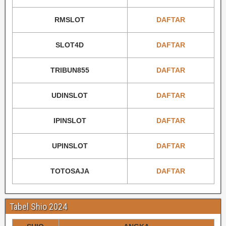
RMSLOT
DAFTAR
SLOT4D
DAFTAR
TRIBUN855
DAFTAR
UDINSLOT
DAFTAR
IPINSLOT
DAFTAR
UPINSLOT
DAFTAR
TOTOSAJA
DAFTAR
Tabel Shio 2024