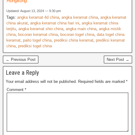
Hongkong.
Updated: August 13, 2024 — 9:30 pm
Tags:
angka keramat 4d china
,
angka keramat china
,
angka keramat
china akurat
,
angka keramat china hari ini
,
angka keramat china
terjitu
,
angka keramat shio china
,
angka main china
,
angka mistik
china
,
bocoran keramat china
,
bocoran togel china
,
data togel china
keramat
,
paito togel china
,
prediksi china keramat
,
prediksi keramat
china
,
prediksi togel china
← Previous Post
Next Post →
Leave a Reply
Your email address will not be published.
Required fields are marked
*
Comment
*