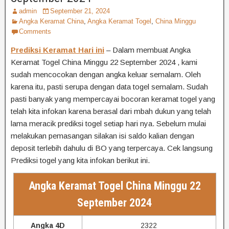
admin
September 21, 2024
Angka Keramat China
,
Angka Keramat Togel
,
China Minggu
Comments
Prediksi Keramat Hari ini
– Dalam membuat Angka
Keramat Togel China Minggu 22 September 2024 , kami
sudah mencocokan dengan angka keluar semalam. Oleh
karena itu, pasti serupa dengan data togel semalam. Sudah
pasti banyak yang mempercayai bocoran keramat togel yang
telah kita infokan karena berasal dari mbah dukun yang telah
lama meracik prediksi togel setiap hari nya. Sebelum mulai
melakukan pemasangan silakan isi saldo kalian dengan
deposit terlebih dahulu di BO yang terpercaya. Cek langsung
Prediksi togel yang kita infokan berikut ini.
Angka Keramat Togel China Minggu 22
September 2024
Angka 4D
2322