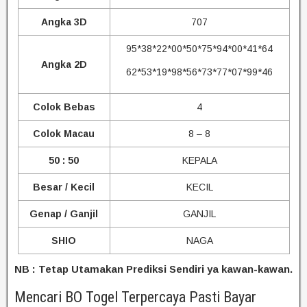
Angka 3D
707
95*38*22*00*50*75*94*00*41*64
Angka 2D
62*53*19*98*56*73*77*07*99*46
Colok Bebas
4
Colok Macau
8 – 8
50 : 50
KEPALA
Besar / Kecil
KECIL
Genap / Ganjil
GANJIL
SHIO
NAGA
NB : Tetap Utamakan Prediksi Sendiri ya kawan-kawan.
Mencari BO Togel Terpercaya Pasti Bayar