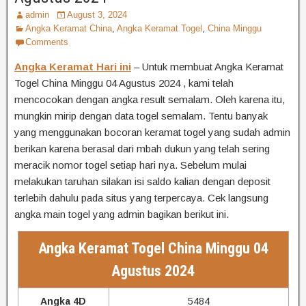
admin
August 3, 2024
Angka Keramat China
,
Angka Keramat Togel
,
China Minggu
Comments
Angka Keramat Hari ini
– Untuk membuat Angka Keramat
Togel China Minggu 04 Agustus 2024 , kami telah
mencocokan dengan angka result semalam. Oleh karena itu,
mungkin mirip dengan data togel semalam. Tentu banyak
yang menggunakan bocoran keramat togel yang sudah admin
berikan karena berasal dari mbah dukun yang telah sering
meracik nomor togel setiap hari nya. Sebelum mulai
melakukan taruhan silakan isi saldo kalian dengan deposit
terlebih dahulu pada situs yang terpercaya. Cek langsung
angka main togel yang admin bagikan berikut ini.
Angka Keramat Togel China Minggu 04
Agustus 2024
Angka 4D
5484