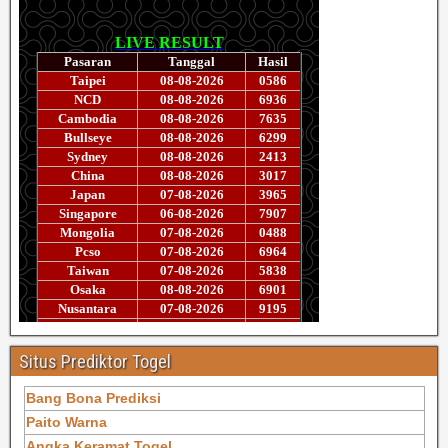
Situs Prediktor Togel
Bang Bona Prediksi
Paito Warna
Angka Keramat Togel