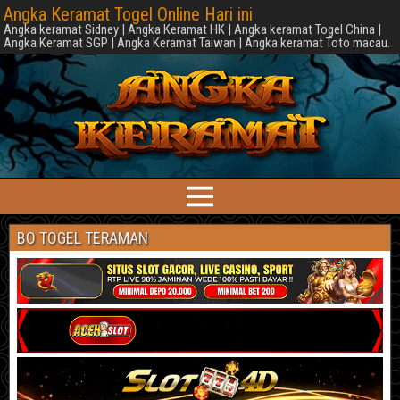
Angka Keramat Togel Online Hari ini
Angka keramat Sidney | Angka Keramat HK | Angka keramat Togel China |
Angka Keramat SGP | Angka Keramat Taiwan | Angka keramat Toto macau.
BO TOGEL TERAMAN