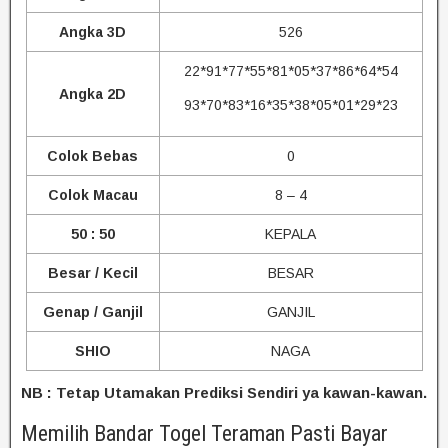
Angka 3D
526
22*91*77*55*81*05*37*86*64*54
Angka 2D
93*70*83*16*35*38*05*01*29*23
Colok Bebas
0
Colok Macau
8 – 4
50 : 50
KEPALA
Besar / Kecil
BESAR
Genap / Ganjil
GANJIL
SHIO
NAGA
NB : Tetap Utamakan Prediksi Sendiri ya kawan-kawan.
Memilih Bandar Togel Teraman Pasti Bayar