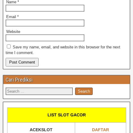
Name
*
Email
*
Website
Save my name, email, and website in this browser for the next
time I comment.
Cari Prediksi
LIST SLOT GACOR
ACEKSLOT
DAFTAR