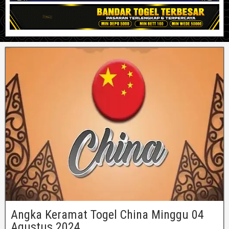
Angka Keramat Togel China Minggu 04
Agustus 2024