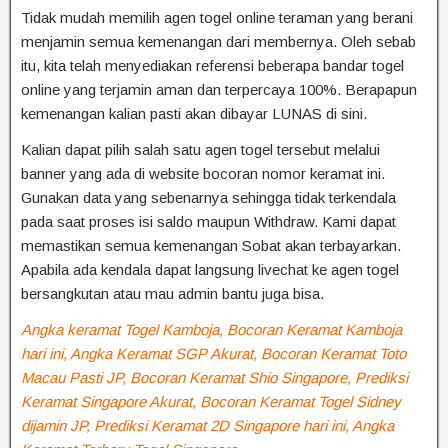
Tidak mudah memilih agen togel online teraman yang berani
menjamin semua kemenangan dari membernya. Oleh sebab
itu, kita telah menyediakan referensi beberapa bandar togel
online yang terjamin aman dan terpercaya 100%. Berapapun
kemenangan kalian pasti akan dibayar LUNAS di sini.
Kalian dapat pilih salah satu agen togel tersebut melalui
banner yang ada di website bocoran nomor keramat ini.
Gunakan data yang sebenarnya sehingga tidak terkendala
pada saat proses isi saldo maupun Withdraw. Kami dapat
memastikan semua kemenangan Sobat akan terbayarkan.
Apabila ada kendala dapat langsung livechat ke agen togel
bersangkutan atau mau admin bantu juga bisa.
Angka keramat Togel Kamboja, Bocoran Keramat Kamboja
hari ini, Angka Keramat SGP Akurat, Bocoran Keramat Toto
Macau Pasti JP, Bocoran Keramat Shio Singapore, Prediksi
Keramat Singapore Akurat, Bocoran Keramat Togel Sidney
dijamin JP, Prediksi Keramat 2D Singapore hari ini, Angka