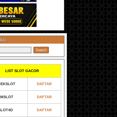
iksi
LIST SLOT GACOR
CEKSLOT
DAFTAR
RMSLOT
DAFTAR
SLOT4D
DAFTAR