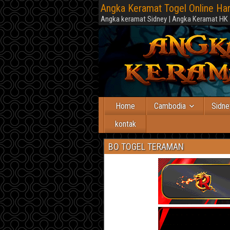
Angka Keramat Togel Online Hari
Angka keramat Sidney | Angka Keramat HK 
Home
Cambodia
Sidne
kontak
BO TOGEL TERAMAN