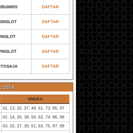
IBUN855
DAFTAR
DINSLOT
DAFTAR
PINSLOT
DAFTAR
PINSLOT
DAFTAR
OTOSAJA
DAFTAR
io 2024
ANGKA
01, 13, 25, 37, 49, 61, 73, 85, 97
02, 14, 26, 38, 50, 62, 74, 86, 98
03, 15, 27, 39, 51, 63, 75, 87, 99