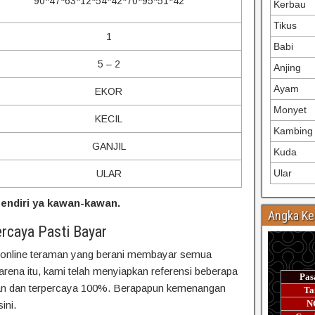
90*47*63*12*54*42*70*95*51*42
Kerbau
Tikus
1
Babi
5 – 2
Anjing
Ayam
EKOR
Monyet
KECIL
Kambing
GANJIL
Kuda
Ular
ULAR
endiri ya kawan-kawan.
Angka Ke
rcaya Pasti Bayar
l online teraman yang berani membayar semua
rena itu, kami telah menyiapkan referensi beberapa
aman dan terpercaya 100%. Berapapun kemenangan
ini.